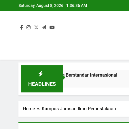
Skip
Saturday, August 8, 2026
1:36:36 AM
to
content
endidikan Tinggi yang Berstandar Internasional
Entrep
3 Months
HEADLINES
Home
Kampus Jurusan Ilmu Perpustakaan