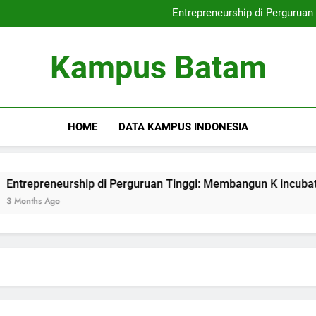
Internasionalisasi Ka
Entrepreneurship di Perguruan
Kampus yang Ramah Lingkunga
Digital Library: K
Internasionalisasi Ka
Kampus Batam
Entrepreneurship di Perguruan
Kampus yang Ramah Lingkunga
Digital Library: K
HOME
DATA KAMPUS INDONESIA
reneurship di Perguruan Tinggi: Membangun K incubator yang E
 Ago