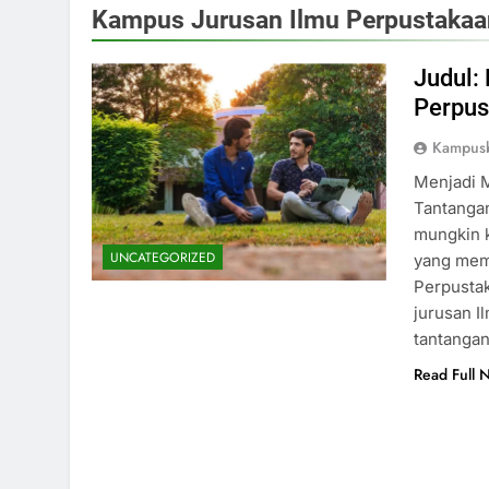
Kampus Jurusan Ilmu Perpustakaa
Judul:
Perpus
Kampus
Menjadi 
Tantangan
mungkin 
UNCATEGORIZED
yang memi
Perpustak
jurusan I
tantanga
Read Full 