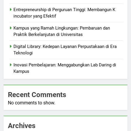
Entrepreneurship di Perguruan Tinggi: Membangun K
incubator yang Efektif
Kampus yang Ramah Lingkungan: Pembaruan dan
Praktik Berkelanjutan di Universitas
Digital Library: Kedepan Layanan Perpustakaan di Era
Teknologi
Inovasi Pembelajaran: Menggabungkan Lab Daring di
Kampus
Recent Comments
No comments to show.
Archives