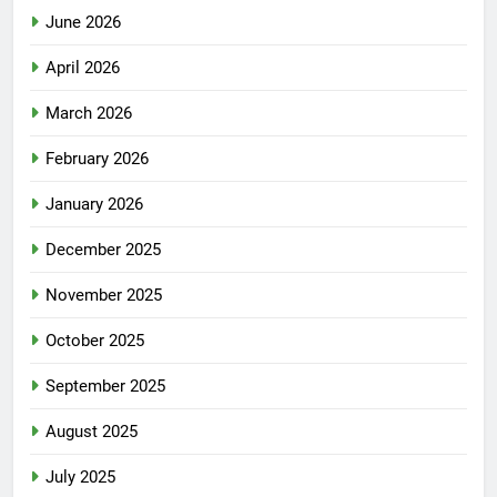
June 2026
April 2026
March 2026
February 2026
January 2026
December 2025
November 2025
October 2025
September 2025
August 2025
July 2025