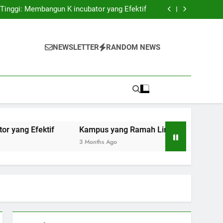
mpus: Menuju Sistem Pendidikan Tinggi yang
Berstandar Internasional
 Tinggi: Membangun K incubator yang Efektif
n: Pembaruan dan Praktik Berkelanjutan di
Universitas
edepan Layanan Perpustakaan di Era Teknologi
mpus: Menuju Sistem Pendidikan Tinggi yang
Berstandar Internasional
 Tinggi: Membangun K incubator yang Efektif
NEWSLETTER
RANDOM NEWS
n: Pembaruan dan Praktik Berkelanjutan di
Universitas
edepan Layanan Perpustakaan di Era Teknologi
fektif
Kampus yang Ramah Lingkungan: Pembaruan dan P
3 Months Ago