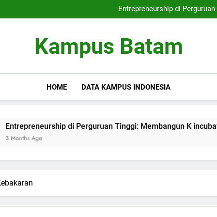
Internasionalisasi Ka
Entrepreneurship di Perguruan
Kampus yang Ramah Lingkunga
Digital Library: K
Internasionalisasi Ka
Kampus Batam
Entrepreneurship di Perguruan
Kampus yang Ramah Lingkunga
Digital Library: K
HOME
DATA KAMPUS INDONESIA
reneurship di Perguruan Tinggi: Membangun K incubator yang E
 Ago
Kebakaran