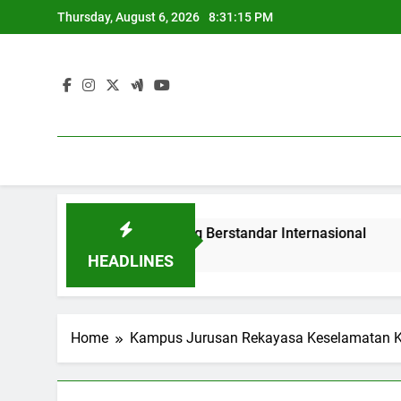
Skip
Thursday, August 6, 2026
8:31:15 PM
to
content
endidikan Tinggi yang Berstandar Internasional
Entrep
3 Months
HEADLINES
Home
Kampus Jurusan Rekayasa Keselamatan 