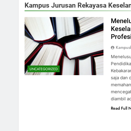
Kampus Jurusan Rekayasa Kesela
Menelu
Kesela
Profes
Kampus
Menelusu
Pendidik
UNCATEGORIZED
Kebakaran
saja dan 
memahami
mencegah 
diambil a
Read Full 