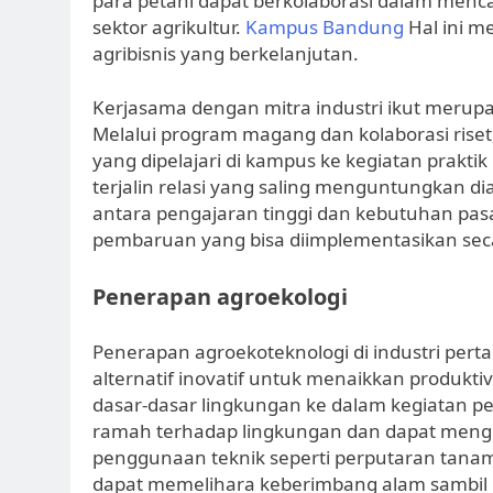
para petani dapat berkolaborasi dalam menca
sektor agrikultur.
Kampus Bandung
Hal ini m
agribisnis yang berkelanjutan.
Kerjasama dengan mitra industri ikut merup
Melalui program magang dan kolaborasi riset,
yang dipelajari di kampus ke kegiatan prakti
terjalin relasi yang saling menguntungkan dia
antara pengajaran tinggi dan kebutuhan pas
pembaruan yang bisa diimplementasikan seca
Penerapan agroekologi
Penerapan agroekoteknologi di industri perta
alternatif inovatif untuk menaikkan produk
dasar-dasar lingkungan ke dalam kegiatan p
ramah terhadap lingkungan dan dapat mengu
penggunaan teknik seperti perputaran tanama
dapat memelihara keberimbang alam sambil 