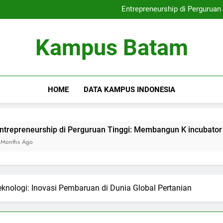
Internasionalisasi Ka
Entrepreneurship di Perguruan
Kampus yang Ramah Lingkunga
Digital Library: K
Internasionalisasi Ka
Kampus Batam
Entrepreneurship di Perguruan
Kampus yang Ramah Lingkunga
Digital Library: K
HOME
DATA KAMPUS INDONESIA
eurship di Perguruan Tinggi: Membangun K incubator yang Efe
o
knologi: Inovasi Pembaruan di Dunia Global Pertanian