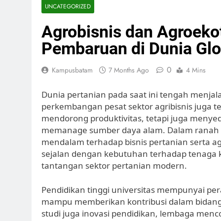
UNCATEGORIZED
Agrobisnis dan Agroekot
Pembaruan di Dunia Glo
0
Kampusbatam
7 Months Ago
4 Mins
Dunia pertanian pada saat ini tengah menjal
perkembangan pesat sektor agribisnis juga te
mendorong produktivitas, tetapi juga meny
memanage sumber daya alam. Dalam ranah 
mendalam terhadap bisnis pertanian serta agr
sejalan dengan kebutuhan terhadap tenaga k
tantangan sektor pertanian modern.
Pendidikan tinggi universitas mempunyai per
mampu memberikan kontribusi dalam bidang 
studi juga inovasi pendidikan, lembaga me