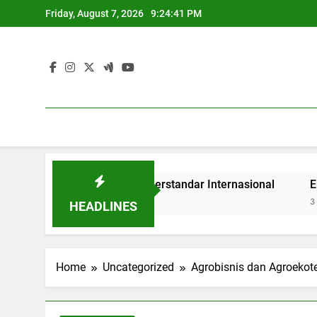
Skip
Friday, August 7, 2026
9:24:41 PM
to
content
didikan Tinggi yang Berstandar Internasional
Entrepren
3 Months Ag
HEADLINES
Home
Uncategorized
Agrobisnis dan Agroekote