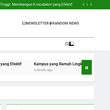
mpus: Menuju Sistem Pendidikan Tinggi yang
Berstandar Internasional
 Tinggi: Membangun K incubator yang Efektif
n: Pembaruan dan Praktik Berkelanjutan di
Universitas
edepan Layanan Perpustakaan di Era Teknologi
mpus: Menuju Sistem Pendidikan Tinggi yang
Berstandar Internasional
 Tinggi: Membangun K incubator yang Efektif
NEWSLETTER
RANDOM NEWS
n: Pembaruan dan Praktik Berkelanjutan di
Universitas
edepan Layanan Perpustakaan di Era Teknologi
ktif
Kampus yang Ramah Lingkungan: Pembaruan dan Pra
3 Months Ago