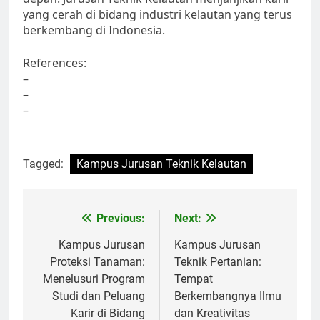
yang cerah di bidang industri kelautan yang terus
berkembang di Indonesia.
References:
–
–
–
Tagged:
Kampus Jurusan Teknik Kelautan
Post
Previous:
Next:
navigation
Kampus Jurusan
Kampus Jurusan
Proteksi Tanaman:
Teknik Pertanian:
Menelusuri Program
Tempat
Studi dan Peluang
Berkembangnya Ilmu
Karir di Bidang
dan Kreativitas