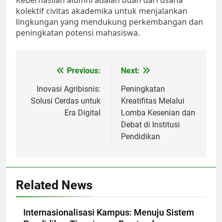
Keberhasilan alumni adalah buah dari usaha
kolektif civitas akademika untuk menjalankan
lingkungan yang mendukung perkembangan dan
peningkatan potensi mahasiswa.
Post
Previous:
Next:
navigation
Inovasi Agribisnis:
Peningkatan
Solusi Cerdas untuk
Kreatifitas Melalui
Era Digital
Lomba Kesenian dan
Debat di Institusi
Pendidikan
Related News
Internasionalisasi Kampus: Menuju Sistem