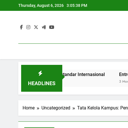
Skip
Thursday, August 6, 2026
3:05:39 PM
to
content
an Tinggi yang Berstandar Internasional
Entrepreneursh
3 Months Ago
HEADLINES
Home
Uncategorized
Tata Kelola Kampus: Pen