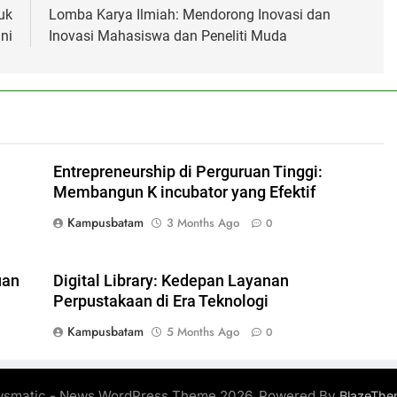
uk
Lomba Karya Ilmiah: Mendorong Inovasi dan
ni
Inovasi Mahasiswa dan Peneliti Muda
Entrepreneurship di Perguruan Tinggi:
Membangun K incubator yang Efektif
Kampusbatam
3 Months Ago
0
uan
Digital Library: Kedepan Layanan
Perpustakaan di Era Teknologi
Kampusbatam
5 Months Ago
0
smatic - News WordPress Theme 2026. Powered By
BlazeThe