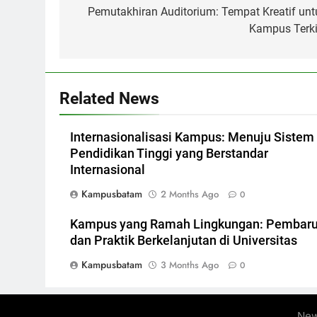
navigation
Pemutakhiran Auditorium: Tempat Kreatif unt
Kampus Terki
Related News
Internasionalisasi Kampus: Menuju Sistem
Pendidikan Tinggi yang Berstandar
Internasional
Kampusbatam
2 Months Ago
0
Kampus yang Ramah Lingkungan: Pembar
dan Praktik Berkelanjutan di Universitas
Kampusbatam
3 Months Ago
0
New