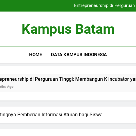
Internasionalisasi Ka
Entrepreneurship di Perguruan
Kampus yang Ramah Lingkunga
Digital Library: K
Internasionalisasi Ka
Kampus Batam
Entrepreneurship di Perguruan
Kampus yang Ramah Lingkunga
Digital Library: K
HOME
DATA KAMPUS INDONESIA
ip di Perguruan Tinggi: Membangun K incubator yang Efektif
tingnya Pemberian Informasi Aturan bagi Siswa