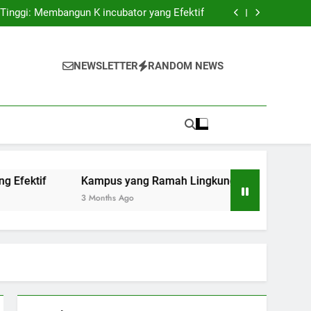
mpus: Menuju Sistem Pendidikan Tinggi yang
Berstandar Internasional
 Tinggi: Membangun K incubator yang Efektif
n: Pembaruan dan Praktik Berkelanjutan di
Universitas
edepan Layanan Perpustakaan di Era Teknologi
mpus: Menuju Sistem Pendidikan Tinggi yang
Berstandar Internasional
 Tinggi: Membangun K incubator yang Efektif
NEWSLETTER
RANDOM NEWS
n: Pembaruan dan Praktik Berkelanjutan di
Universitas
edepan Layanan Perpustakaan di Era Teknologi
Kampus yang Ramah Lingkungan: Pembaruan dan Praktik 
3 Months Ago